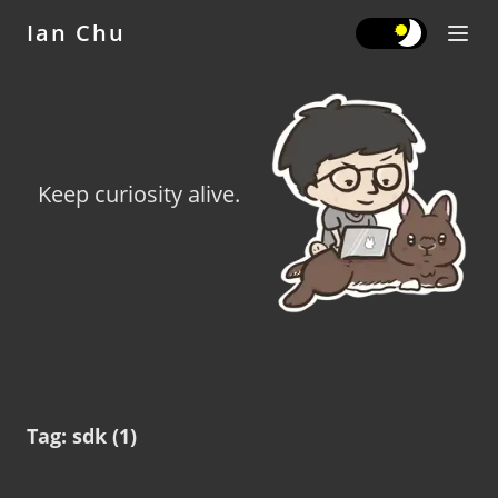
★
Ian Chu
★
Keep curiosity alive.
Tag:
sdk
(
1
)