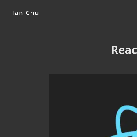
Ian Chu
Rea