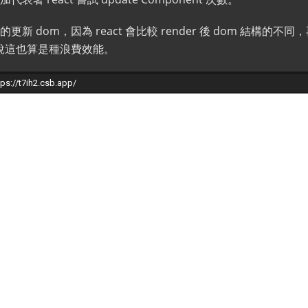
新 dom，因為 react 會比較 render 後 dom 結構的
來說這也算是種浪費效能。