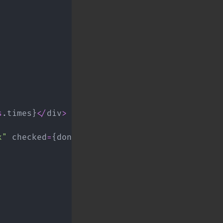
s
.
times
}
<
/
div
>
x"
 checked
=
{
done
}
/
>