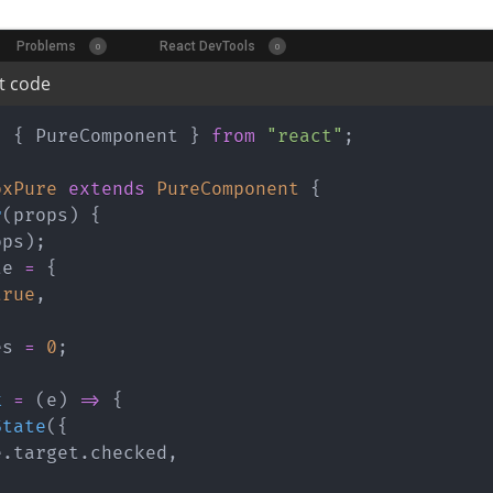
 code
,
{
 PureComponent 
}
from
"react"
;
oxPure
extends
PureComponent
{
r
(
props
)
{
ops
)
;
te 
=
{
true
,
es 
=
0
;
k
=
(
e
)
=>
{
State
(
{
e
.
target
.
checked
,