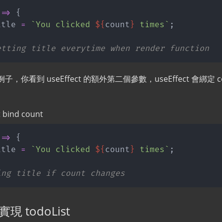
=>
{
itle 
=
`
You clicked 
${
count
}
 times
`
;
etting title everytime when render function
個例子，你看到 useEffect 的額外第二個參數，useEffect 會綁定
 bind count
=>
{
itle 
=
`
You clicked 
${
count
}
 times
`
;
ing title if count changes
 實現 todoList