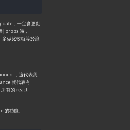
update，一定會更動
 props 時，
ops，多做比較就等於浪
omponent，這代表我
tance 就代表有
有的 react
te 的功能。