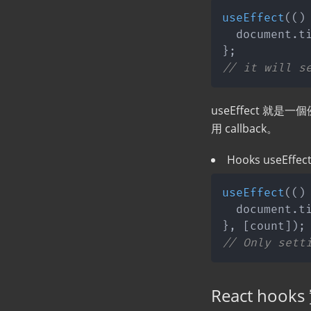
useEffect
(
(
)
  document
.
t
}
;
// it will s
useEffect 就是一
用 callback。
Hooks useEffect
useEffect
(
(
)
  document
.
t
}
,
[
count
]
)
;
// Only sett
React hooks