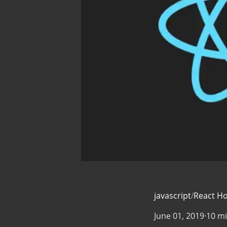
javascript
/
React 
June 01, 2019
·
10 mi