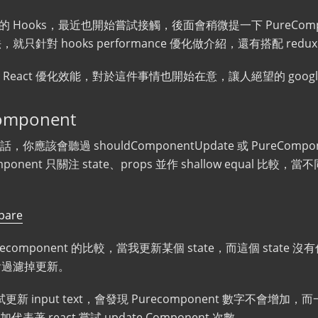
月的 Hooks，最近也開始嘗試接觸，後面會稍微提一下 PureCom
，就只針對 hooks performance 優化做介紹，還有搭配 redu
eact 優化效能，對於這件事情也開始在意，讓人絕望的 google p
Component
應該會聽過 shouldComponentUpdate 或 PureCom
onent 只關注 state、props 並作 shallow equal 比較
pare
component 的比較，當我更新某個 state，而這個 state 沒有
t 會過濾掉更新。
新 input text，會發現 Purecomponent 數字不會增加，而一
著 react 嘗試 update Component 次數。