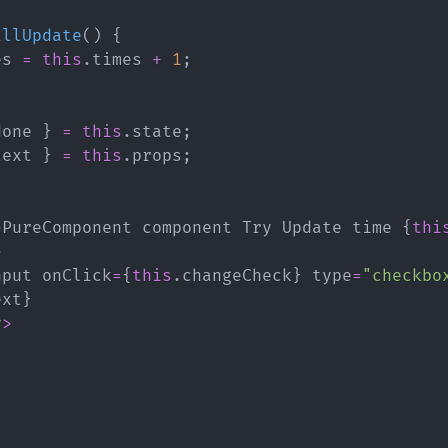
illUpdate
(
)
{
es 
=
this
.
times 
+
1
;
done 
}
=
this
.
state
;
text 
}
=
this
.
props
;
>
PureComponent component Try Update time 
{
thi
>
nput onClick
=
{
this
.
changeCheck
}
 type
=
"checkbo
ext
}
v
>