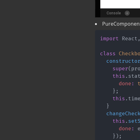
PureComponent
import
 React
class
Checkb
constructo
super
(
pr
this
.
sta
done
:
}
;
this
.
tim
}
changeChec
this
.
set
done
:
 
}
)
;