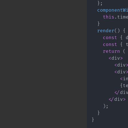
}
;
componentW
this
.
tim
}
render
(
)
{
const
{
 
const
{
 
return
(
<
div
>
<
div
<
div
<
i
{
t
<
/
di
<
/
div
>
)
;
}
}